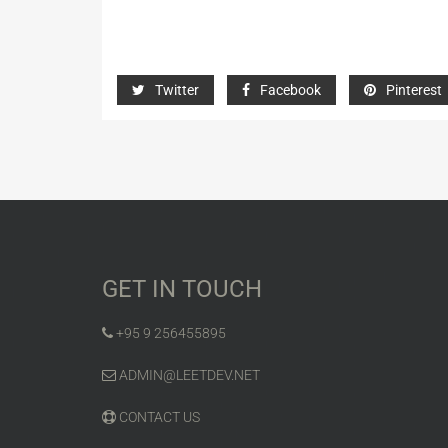
Twitter
Facebook
Pinterest
GET IN TOUCH
+95 9 256455895
ADMIN@LEETDEV.NET
CONTACT US