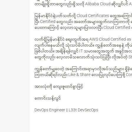
တာမျိုးရှိတာတွေလည်းရှိသလို Alibaba Cloud ဆိုလျှင်ပင် 
မြန်မာနိုင်ငံနဲ့ပတ်သတ်လို့ Cloud Certificates တွေအက
ပြီး Certified တွေလည်း အတော်အများထွက်လာကြတာကို တွ
ပေးတာကြောင့် လေ့လာသူများပြားလာပြီး Cloud Certifie
လက်ရှိမြန်မာနိုင်ငံ စေျးကွက်အရ AWS Cloud Certified က
လျက်ပါနေမယ်လို့ သုံးသပ်မိပါတယ်။ ကျွန်တော်အနေနဲ့ ကိုယ့်ပတ
ဖြစ်ပါတယ်။ အချိန်ရခဲ့လျှင် IT သမားတွေအတွက် အခွင့်အလမ်
တွေကိုလည်း လေ့လာမိသလောက်သုံးသပ်ပြပြီး လိုအပ်တဲ့ S
ကျွန်တော်မျှဝေတဲ့ အကြောင်းအရာမှာလိုအပ်သည်များ ရှိခဲ့
ကြတယ်ဆိုရင်လည်း Like & Share လေးပြုလုပ်ပေးကြဖို့ Com
အားလုံးကို ကျေးဇူးတင်စွာဖြင့်
ကောင်းသန့်လွင်
DevOps Engineer || L33t DevSecOps