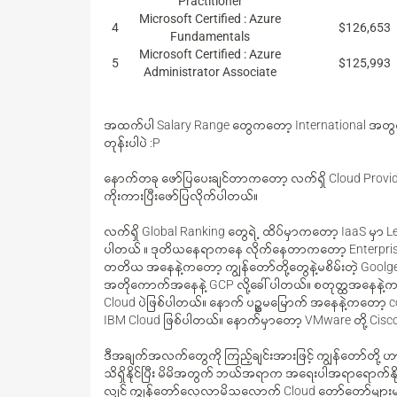
Practitioner
Microsoft Certified : Azure
4
$126,653
Fundamentals
Microsoft Certified : Azure
5
$125,993
Administrator Associate
အထက်ပါ Salary Range တွေကတော့ International အတွက်ပဲ
တုန်းပါပဲ :P
နောက်တခု ဖော်ပြပေးချင်တာကတော့ လက်ရှိ Cloud Provider
ကိုးကားပြီးဖော်ပြလိုက်ပါတယ်။
လက်ရှိ Global Ranking တွေရဲ့ ထိပ်မှာကတော့ IaaS မှာ 
ပါတယ် ။ ဒုတိယနေရာကနေ လိုက်နေတာကတော့ Enterprise တွေ
တတိယ အနေနဲ့ကတော့ ကျွန်တော်တို့တွေနဲ့မစိမ်းတဲ့ Gool
အတိုကောက်အနေနဲ့ GCP လို့ခေါ်ပါတယ်။ စတုတ္ထအနေနဲ့ကတော့
Cloud ပဲဖြစ်ပါတယ်။ နောက် ပဥ္စမမြောက် အနေနဲ့ကတော့ comp
IBM Cloud ဖြစ်ပါတယ်။ နောက်မှာတော့ VMware တို့ Cisco တ
ဒီအချက်အလက်တွေကို ကြည့်ချင်းအားဖြင့် ကျွန်တော်တို
သိရှိနိုင်ပြီး မိမိအတွက် ဘယ်အရာက အရေးပါအရာရောက်နိုင်
လျှင် ကျွန်တော်လေ့လာမိသလောက် Cloud တော်တော်မျာ