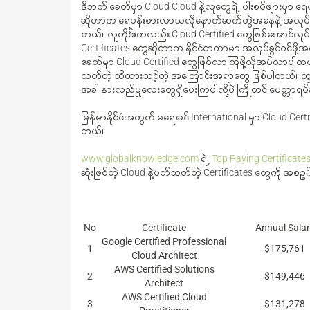
ဒီဘက် ခေတ်မှာ Cloud Cloud နဲ့လူတွေရဲ့ ပါးစပ်ဖျားမှာ
ဆိုတာက ရေပန်းစားလာသလိုနောက်ဆက်တွဲအနေနဲ့ အလုပ်ခွင
တယ်။ လူတိုင်းကလည်း Cloud Certified တွေဖြစ်အောင်လုပ
Certificates တွေဆိုတာက နိုင်ငံတကာမှာ အလုပ်ခွင်ဝင်
ခေတ်မှာ Cloud Certified တွေဖြစ်လာကြဖို့လိုအပ်လာပါတယ
သတ်တဲ့ သိထားသင့်တဲ့ အကြောင်းအရာတွေ ဖြစ်ပါတယ်။ ကျွန်တော
အခါ နားလည်မှုလေးတွေရှိပေးကြပါလို့ပဲ ကြိုတင် မေတ္တာရ
မြန်မာနိုင်ငံအတွက် မရေးခင် International မှာ Cloud C
တယ်။
www.globalknowledge.com
ရဲ့
Top Paying Certificate
ဆုံးဖြစ်တဲ့ Cloud နဲ့ပတ်သတ်တဲ့ Certificates တွေကို အစဥ
No
Certificate
Annual Salar
Google Certified Professional
1
$175,761
Cloud Architect
AWS Certified Solutions
2
$149,446
Architect
AWS Certified Cloud
3
$131,278