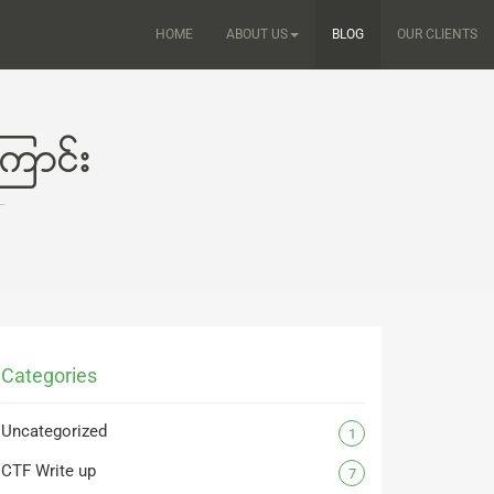
HOME
ABOUT US
BLOG
OUR CLIENTS
ောင်း
Categories
Uncategorized
1
CTF Write up
7