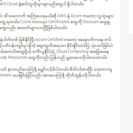
AWS Cloud နဲ့ဆင်တူယိုးမှားနာမည်တွေပါ ရှိပါတယ်။
ြောင်း သိသလောက် အကြံပေးရမယ်ဆို AWS နဲ့ Azure ကတော့ လူသုံးများ
ေ့ရတယ်။ Covid ကာလမှာ Certificates တွေကို Discount တွေချ
d တွေလည်း အတော်များလာပြီဖြစ်ပါတယ်။
 နံပါတ်တစ် ဖြစ်နိုင်ပြီး Azure Certified ကတော့ အနောက်ကနေ ကပ်
်ဝန်းကျင်မှာရှိတဲ့ စျေးကွက်အရသာ ခိုင်းနှုိင်းတင်ပြ သုံးသပ်ခြင်းပဲ
းကောင်းတွေရှိတဲ့ စင်္ကာပူနိုင်ငံရဲ့ Cloud Computing အခြေအနေ
tudy Resources တွေကိုလည်း ပြန်လည် မျှဝေပေးလိုပါသေးတယ်။
သော် နားလည်ပေးကြဖို့ မျှော်လင့်မိပါတယ်။ စိတ်ဝင်စားပြီး သဘောကျ
ment ပေးခြင်းဖြင့်လည်း အားပေးကြဖို့ တိုက်တွန်းလိုပါတယ်။