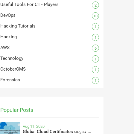
Useful Tools For CTF Players
2
DevOps
10
Hacking Tutorials
1
Hacking
1
AWS
6
Technology
1
OctoberCMS
1
Forensics
1
Popular Posts
Aug 11, 2020
Global Cloud Certificates တွေအ ...