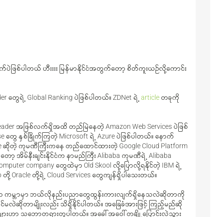
ဖြစ်ပါတယ် ဟီးးးး မြန်မာနိုင်ငံအတွက်တော့ စိတ်ကူးယဉ်လို့ကောင်း
 တွေရဲ့ Global Ranking ပဲဖြစ်ပါတယ်။ ZDNet ရဲ့
article
တခုကို
Leader အဖြစ်လက်ရှိအထိ တည်မြဲနေတဲ့ Amazon Web Services ပဲဖြစ်
 နှစ်ခြိုက်ကြတဲ့ Microsoft ရဲ့ Azure ပဲဖြစ်ပါတယ်။ နောက်
ge ဆိုတဲ့ ကုမဏီကြီးကနေ တည်ထောင်ထားတဲ့ Google Cloud Platform
 အိမ်နီးချင်းနိုင်ငံက နာမည်ကြီး Alibaba ကုမဏီရဲ့ Alibaba
uter company တွေထဲမှာ Old Skool လို့ပြောလို့ရနိုင်တဲ့ IBM ရဲ့
ို့ Oracle တို့ရဲ့ Cloud Services တွေကျန်ရှိပါသေးတယ်။
့ ဟာ ကမ္ဘာမှာ ဘယ်လိုနည်းပညာတွေထွန်းကားလျက်ရှိနေသလဲဆိုတာကို
မလဲဆိုတာမျိုးလည်း သိရှိနိုင်ပါတယ်။ အခြေခံအားဖြင့် ကြည့်မည်ဆို
းများဟာ သဘောတရားတူပါတယ်။ အခေါ်အဝေါ်တချို့ပြောင်းလဲသွား