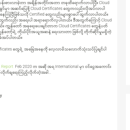
 ရေပန်းစားလာခဲ့တာ အချိန်အတိုင်းအတာ တခုထိရောက်လာပါပြီ။ Cloud
်မှာ အဆင်ပြေဖို့ Cloud Certificates တွေကလည်းလိုအပ်လာပါ
်နေကြပြီဖြစ်သလို Certified တွေလည်းများစွာပေါ်ထွက်လာပါတယ်။
ဖို့အတွက်လည်း အရေးပါ အရာရောက်လှပါတယ်။ ဒီအတွက်ကြောင့် Cloud
်။ ကျွန်တော် အခုရေးပေးချင်တာက Cloud Certificates တွေနဲ့ပတ်
့်ရဲ့ ကိုယ်ပိုင်အယူအဆနဲ့ ရေးသားတာ ဖြစ်လို့ တိုက်ဆိုင်မှုမရှိတဲ့
ပ်ခံအပ်ပါတယ်။
ertificates တွေရဲ့ အခြေအနေကို လေ့လာမိသလောက်သုံးသပ်ပြချင်ပါ
s Report
Feb 2020 က အဆို အရ International မှာ ဝင်ငွေအကောင်း
်လိုက်ချရေးကြည့်လိုက်တဲ့အခါ...
y