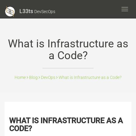
L33ts
L33ts
DevSecOps
DevS
What is Infrastructure as
a Code?
Home
Blog
DevOps
What is Infrastructure as a Code?
WHAT IS INFRASTRUCTURE AS A
CODE?