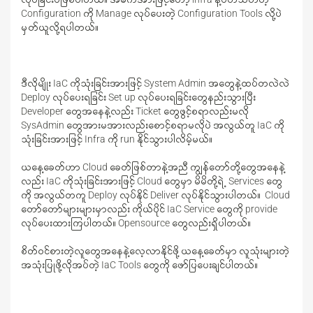
Configuration ကို Manage လုပ်ပေးတဲ့ Configuration Tools လို့ပဲ
မှတ်ယူလို့ရပါတယ်။
ဒီလိုမျိုး IaC ကိုသုံးခြင်းအားဖြင့် System Admin အတွေနဲ့ထပ်တလဲလဲ
Deploy လုပ်ပေးရခြင်း Set up လုပ်ပေးရခြင်းတွေနည်းသွားပြီး
Developer တွေအနေနဲ့လည်း Ticket တွေဖွင့်စရာလည်းမလို
SysAdmin တွေအားမအားလည်းစောင့်စရာမလိုပဲ အလွယ်တူ IaC ကို
သုံးခြင်းအားဖြင့် Infra ကို run နိုင်သွားပါလိမ့်မယ်။
ယနေ့ခေတ်ဟာ Cloud ခေတ်ဖြစ်တာနဲ့အညီ ကျွန်တော်တို့တွေအနေနဲ့
လည်း IaC ကိုသုံးခြင်းအားဖြင့် Cloud တွေမှာ မိမိတို့ရဲ့ Services တွေ
ကို အလွယ်တကူ Deploy လုပ်နိုင် Deliver လုပ်နိုင်သွားပါတယ်။ Cloud
တော်တော်များများမှာလည်း ကိုယ်ပိုင် IaC Service တွေကို provide
လုပ်ပေးထားကြပါတယ်။ Opensource တွေလည်းရှိပါတယ်။
စိတ်ဝင်စားတဲ့လူတွေအနေနဲ့လေ့လာနိုင်ဖို့ ယနေ့ခေတ်မှာ လူသုံးများတဲ့
အသုံးပြုဖို့လိုအပ်တဲ့ IaC Tools တွေကို ဖော်ပြပေးချင်ပါတယ်။