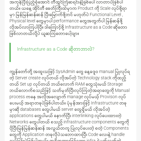
အကုန်ပြီးပြည့်စုံအောင် တီထွင်ကြံဆရင်းနဲ့ဖြစ်ပေါ်လာတာပဲဖြစ်ပါ
တယ်။ ယနေ့ အိုင်တီ ခေတ်ကြီးထဲမှာက Product ကို Scale လုပ်ဖို့ရာ
မှာ မြန်မြန်ဆန်ဆန် ပြီးမြောက်ဖို့တင် မဟုတ်ပဲ Functional Level ,
Physical level တွေမှာပါ performance တွေအတွက်ပါ မြန်ဆန်ဖို့
လိုအပ်လာကြပါပြီ။ ဒါကြောင့်ဖို့ Infrastructure as a Code ဆိုတော
ဖြစ်လာတယ်လို့ပဲ ယူဆကြတောပေါ့ဗျာ။
Infrastructure as a Code ဆိုတာဘာလဲ?
ကျွန်တော်တို့ အထူးသဖြင့် SysAdmin တွေ နေ့ဓဒူဝ manual ပြုလုပ်ရ
တဲ့ Server create လုပ်တယ် လိုအပ်တဲ့ Technology stack ကိုထည့်
တယ် Set up လုပ်တယ် ဘယ်လောက် RAM တွေသုံးမယ် Storage
ဘယ်လောက်စသည်ဖြင့် သတ်မှတ်ပြီးလုပ်ကြတဲ့အရာတွေကို Manual
process ကနေ အလိုအလျောက် manage လုပ်မယ့် Provison လုပ်
ပေးမယ့် အရာတခုပဲဖြစ်ပါတယ်။ ပုံမှန်အားဖြင့် Infrastructure တခု
မှာဆို databases တွေပါမယ် server တွေရှိမယ် လိုအပ်တဲ့
applications တွေပါမယ် နောက်ပြီး interlinking လုပ်ပေးထားတဲ့
Networks တွေပါတယ် စသည့် infrastructure components တွေကို
ပိုပြီးမြန်မြန်ဆန်ဆန် အလွယ်တကူ ပြုလုပ်ပေးတဲ့ စတဲ့ Components
တွေကို Application တခုလိုပဲသဘောထားပြီး Code လေးနဲ့ handle
လုပ်ခြင်းပဲဖြစ်ပါတယ်။ အဓိကအားဖြင့်တော့ infra နဲ့ပတ်သတ်တဲ့