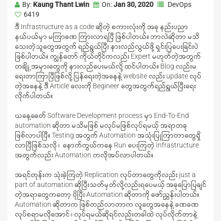
By:
Kaung Thant Lwin
On:
Jan 30, 2020
DevOps
6419
ဒီ Infrastructure as a code ဆိုတဲ့ စကားလုံးကို အခု နည်းပညာ
နယ်ပယ်မှာ မကြာခဏ ကြားလာရပြီ ဖြစ်ပါတယ်။ ဘာလဲဆိုတာ မသိ
သေးတဲ့သူတွေအတွက် ရည်ရွယ်ပြီး နားလည်လွယ်ဖို့ ရှင်းပြပေးခြင်းပဲ
ဖြစ်ပါတယ်။ ကျွန်တော် ကိုယ်တိုင်ကလည်း Expert မဟုတ်တဲ့အတွက်
တချို့အမှားတွေကို နားလည်ပေးမယ်လို့ ထင်ပါတယ်။ Blog လည်းမ
ရေးတာကြာပြီဖြစ်လို့ ပြန်ရေးတဲ့အနေနဲ့ website လည်း update လုပ်
တဲ့အနေနဲ့ ဒီ Article လေးကို Begineer တွေအတွက်ရည်ရွယ်ပြီးရေး
လိုက်ပါတယ်။
ယနေ့ခေတ် Software Development process မှာ End-To-End
automation ဆိုတာ မသိမဖြစ် မလုပ်မဖြစ်လုပ်ရမယ့် အရာတခု
ဖြစ်လာပါပြီ။ Testing အတွက် Automation အသုံးပြုကြာတာတွေရှိ
လာပြီဖြစ်သလို ၊ နောက်ကွယ်ကနေ Run ပေးကြတဲ့ Infrastructure
အတွက်လည်း Automation ကလိုအပ်လာပါတယ်။
အရင်တုန်းက သုံးခဲ့ကြတဲ့ Replication လုပ်တာတွေကိုလည်း just a
part of automation ဆိုပြီးသတ်မှတ်လို့လည်းရပေမယ့် အခုပြောပြချင်
တဲ့အရာတွေကတော့ ပိုပြီး Automation ဆိုတာကို ဖော်ညွှန်းပါတယ်။
Automation ဆိုတာက ဖြစ်တည်လာတာက လူတွေအနေနဲ့ ခဏခဏ
လုပ်စရာမလိုအောင် ၊ လုပ်ရမယ်ဆိုရင်လည်းတခါထဲ လုပ်လိုက်တာနဲ့