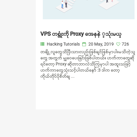
VPS တစ္လံုးကို Proxy အေနနဲ ့သံုးမယ္
Hacking Tutorials
20 May, 2019
726
တချို့လူတွေသိပြီးသားလည်းဖြစ်ချင်ဖြစ်မှာပါ။မသိတဲ့သူ
တွေ အတွက် မျှဝေပေးခြင်းဖြစ်ပါတယ်။ ဟက်ကာတွေဆို
ရင်တော့ Proxy ဆိုတာဘာလဲသိကြမှာပါ အထူးသဖြင့်
ဟက်ကာတွေသုံးသင့်ပါတယ်နော် :3 ဒါက တော့
ကိုယ်တိုင်ပိုစိတ်ချ ...