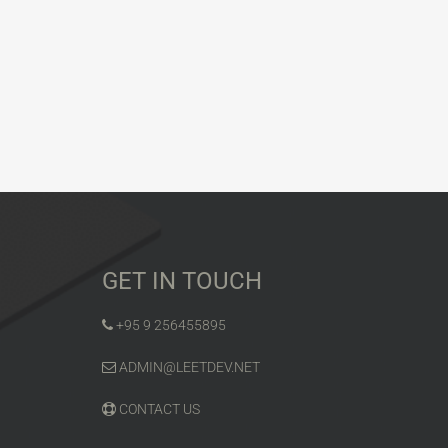
GET IN TOUCH
+95 9 256455895
ADMIN@LEETDEV.NET
CONTACT US