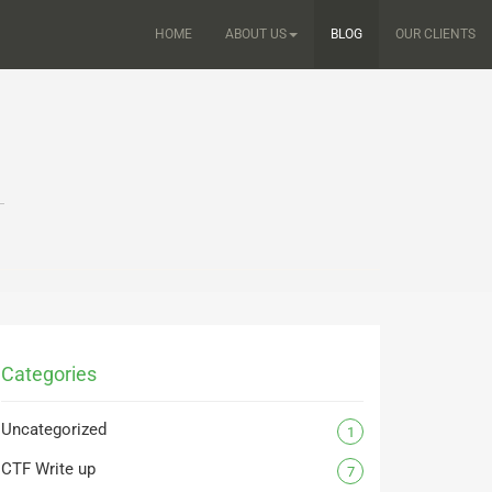
HOME
ABOUT US
BLOG
OUR CLIENTS
Categories
Uncategorized
1
CTF Write up
7