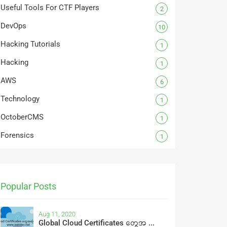
Useful Tools For CTF Players
2
DevOps
10
Hacking Tutorials
1
Hacking
1
AWS
6
Technology
1
OctoberCMS
1
Forensics
1
Popular Posts
Aug 11, 2020
Global Cloud Certificates တွေအ ...