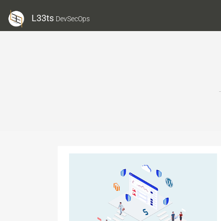
L33ts
DevSecOps