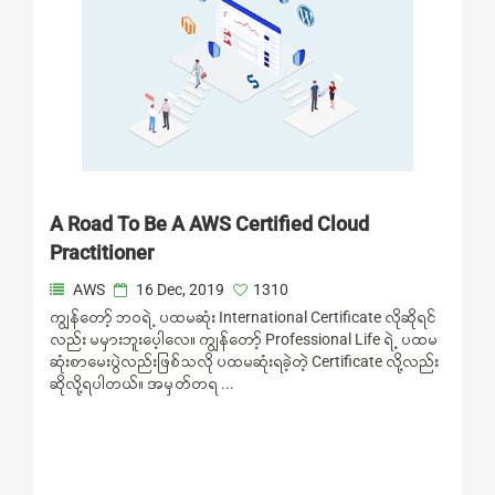
A Road To Be A AWS Certified Cloud
Practitioner
AWS
16 Dec, 2019
1310
ကျွန်တော့် ဘဝရဲ့ ပထမဆုံး International Certificate လိုဆိုရင်
လည်း မမှားဘူးပေ့ါလေ။ ကျွန်တော့် Professional Life ရဲ့ ပထမ
ဆုံးစာမေးပွဲလည်းဖြစ်သလို ပထမဆုံးရခဲ့တဲ့ Certificate လို့လည်း
ဆိုလို့ရပါတယ်။ အမှတ်တရ ...