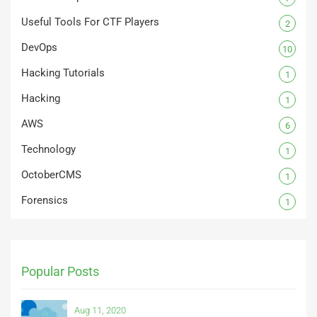
Useful Tools For CTF Players
2
DevOps
10
Hacking Tutorials
1
Hacking
1
AWS
6
Technology
1
OctoberCMS
1
Forensics
1
Popular Posts
Aug 11, 2020