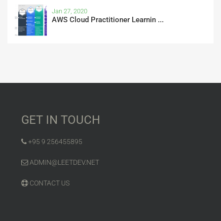
Jan 27, 2020
AWS Cloud Practitioner Learnin ...
GET IN TOUCH
+95 9 256455895
ADMIN@LEETDEV.NET
CONTACT US