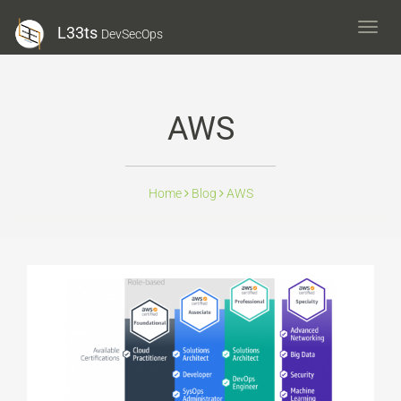
L33ts
L33ts
DevSecOps
DevS
AWS
Home
Blog
AWS